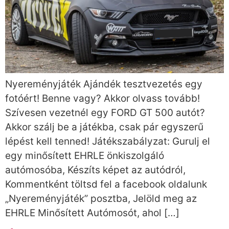
Nyereményjáték Ajándék tesztvezetés egy
fotóért! Benne vagy? Akkor olvass tovább!
Szívesen vezetnél egy FORD GT 500 autót?
Akkor szálj be a játékba, csak pár egyszerű
lépést kell tenned! Játékszabályzat: Gurulj el
egy minősített EHRLE önkiszolgáló
autómosóba, Készíts képet az autódról,
Kommentként töltsd fel a facebook oldalunk
„Nyereményjáték” posztba, Jelöld meg az
EHRLE Minősített Autómosót, ahol […]