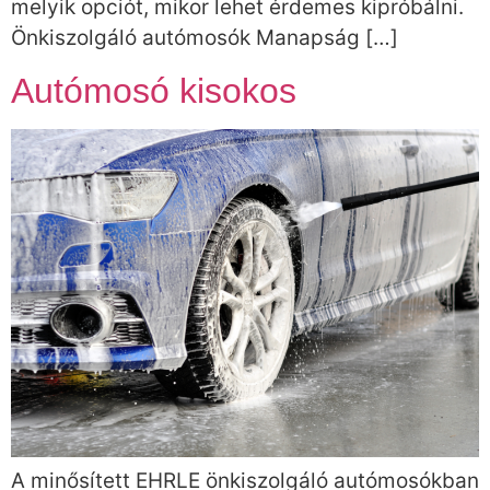
melyik opciót, mikor lehet érdemes kipróbálni.
Önkiszolgáló autómosók Manapság […]
Autómosó kisokos
A minősített EHRLE önkiszolgáló autómosókban