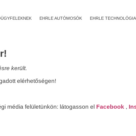
ÜGYFELEKNEK
EHRLE AUTÓMOSÓK
EHRLE TECHNOLÓGIA
r!
re került.
adott elérhetőségen!
i média felületünkön: látogasson el
Facebook
,
In