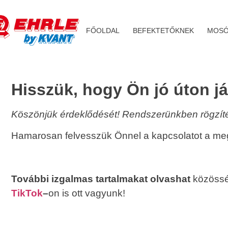
FŐOLDAL
BEFEKTETŐKNEK
MOSÓ
Hisszük, hogy Ön jó úton já
Köszönjük érdeklődését! Rendszerünkben rögzítés
Hamarosan felvesszük Önnel a kapcsolatot a meg
További izgalmas tartalmakat olvashat
közösség
TikTok
–
on is ott vagyunk!