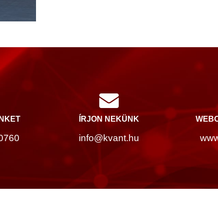
INKET
ÍRJON NEKÜNK
WEBO
0760
info@kvant.hu
www