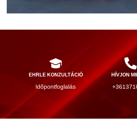
EHRLE KONZULTÁCIÓ
HÍVJON M
Időpontfoglalás
+361371