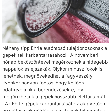
Néhány tipp Ehrle autómosó tulajdonosoknak a
gépek téli karbantartásához! A novemberi
hónap beköszöntével megérkeznek a hidegebb
nappalok és éjszakák. Olykor mínusz fokok is
lehetnek, megnövekedhet a fagyveszély.
Ilyenkor nagyon fontos, hogy kellően
odafigyeljünk a berendezésekre, így
megőrizhetjük a gépek hosszabb élettartamát.
Az Ehrle gépek karbantartásához alapvetően
hozzátartozik például a pisztolyok folyamatos