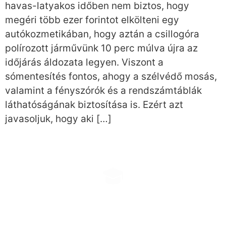
havas-latyakos időben nem biztos, hogy
megéri több ezer forintot elkölteni egy
autókozmetikában, hogy aztán a csillogóra
polírozott járművünk 10 perc múlva újra az
időjárás áldozata legyen. Viszont a
sómentesítés fontos, ahogy a szélvédő mosás,
valamint a fényszórók és a rendszámtáblák
láthatóságának biztosítása is. Ezért azt
javasoljuk, hogy aki […]
EHRLE KONZULTÁCIÓ
Időpontfoglalás