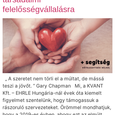
felelősségvállalásra
„ A szeretet nem törli el a múltat, de mássá
teszi a jövőt. ” Gary Chapman Mi, a KVANT
Kft. – EHRLE Hungária-nál évek óta kiemelt
figyelmet szentelünk, hogy támogassuk a
rászoruló szervezeteket. Örömmel mondhatjuk,
hogy a 2019-es évben, ahogy ezt az elmúlt