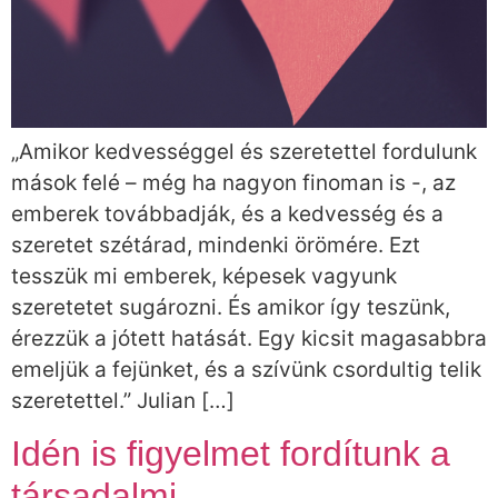
„Amikor kedvességgel és szeretettel fordulunk
mások felé – még ha nagyon finoman is -, az
emberek továbbadják, és a kedvesség és a
szeretet szétárad, mindenki örömére. Ezt
tesszük mi emberek, képesek vagyunk
szeretetet sugározni. És amikor így teszünk,
érezzük a jótett hatását. Egy kicsit magasabbra
emeljük a fejünket, és a szívünk csordultig telik
szeretettel.” Julian […]
Idén is figyelmet fordítunk a
társadalmi