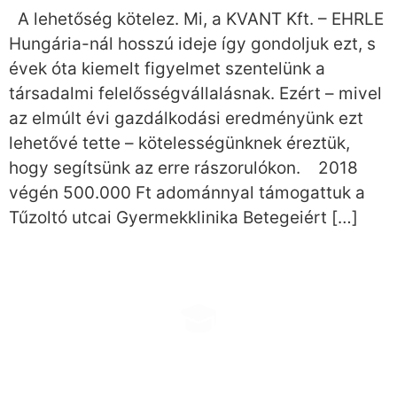
A lehetőség kötelez. Mi, a KVANT Kft. – EHRLE
Hungária-nál hosszú ideje így gondoljuk ezt, s
évek óta kiemelt figyelmet szentelünk a
társadalmi felelősségvállalásnak. Ezért – mivel
az elmúlt évi gazdálkodási eredményünk ezt
lehetővé tette – kötelességünknek éreztük,
hogy segítsünk az erre rászorulókon. 2018
végén 500.000 Ft adománnyal támogattuk a
Tűzoltó utcai Gyermekklinika Betegeiért […]
EHRLE KONZULTÁCIÓ
Időpontfoglalás