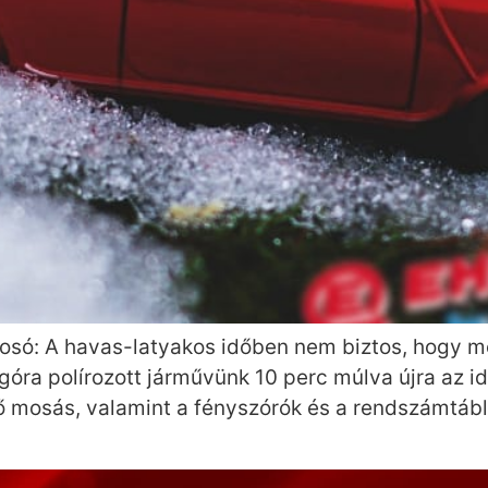
osó: A havas-latyakos időben nem biztos, hogy meg
óra polírozott járművünk 10 perc múlva újra az id
 mosás, valamint a fényszórók és a rendszámtáblá