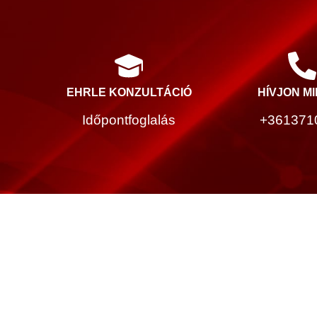
EHRLE KONZULTÁCIÓ
HÍVJON M
Időpontfoglalás
+361371