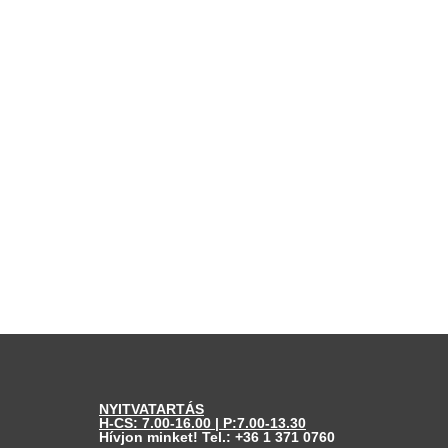
NYITVATARTÁS
H-CS: 7.00-16.00 | P:7.00-13.30
Hívjon minket! Tel.:
+36 1 371 0760