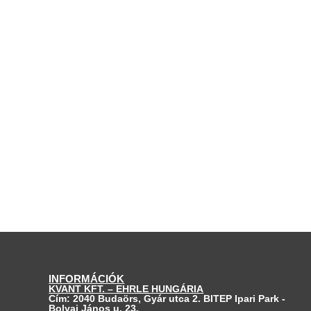
INFORMÁCIÓK
KVANT KFT. – EHRLE HUNGÁRIA
Cím: 2040 Budaörs, Gyár utca 2. BITEP Ipari Park -
Bolyai János u. 23.