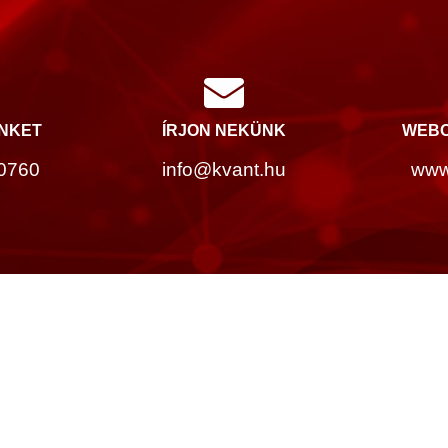
INKET
ÍRJON NEKÜNK
WEBO
0760
info@kvant.hu
www