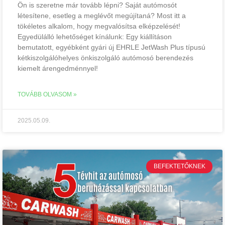
Ön is szeretne már tovább lépni? Saját autómosót
létesítene, esetleg a meglévőt megújítaná? Most itt a
tökéletes alkalom, hogy megvalósítsa elképzelését!
Egyedülálló lehetőséget kínálunk: Egy kiállításon
bemutatott, egyébként gyári új EHRLE JetWash Plus típusú
kétkiszolgálóhelyes önkiszolgáló autómosó berendezés
kiemelt árengedménnyel!
TOVÁBB OLVASOM »
2025.05.09.
BEFEKTETŐKNEK