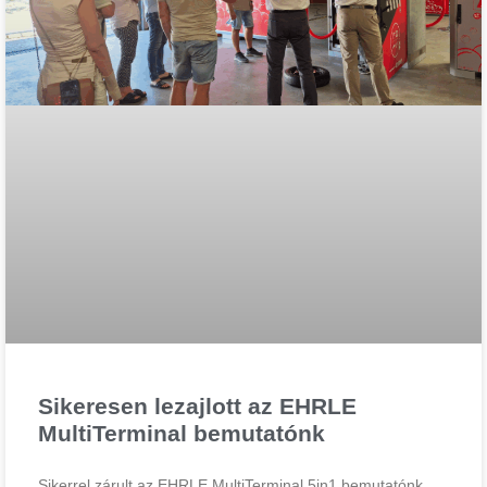
Sikeresen lezajlott az EHRLE
MultiTerminal bemutatónk
Sikerrel zárult az EHRLE MultiTerminal 5in1 bemutatónk