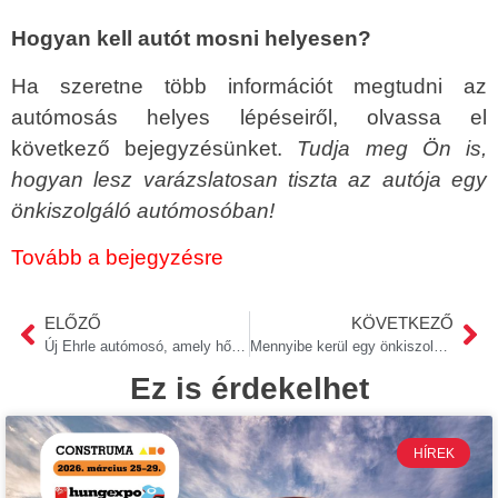
Hogyan kell autót mosni helyesen?
Ha szeretne több információt megtudni az
autómosás helyes lépéseiről, olvassa el
következő bejegyzésünket.
Tudja meg Ön is,
hogyan lesz varázslatosan tiszta az autója egy
önkiszolgáló autómosóban!
Tovább a bejegyzésre
ELŐZŐ
KÖVETKEZŐ
Új Ehrle autómosó, amely hőszivattyúval működik.
Mennyibe kerül egy önkiszolgáló autómosó?
Ez is érdekelhet
HÍREK