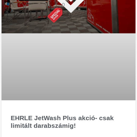
EHRLE JetWash Plus akció- csak
limitált darabszámig!