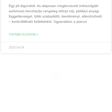
Egy jól átgondolt, és alaposan megtervezett önkiszolgáló
autómosó beruházás rengeteg előnyt rejt, például anyagi
függetlenséget, több szabadidőt, ikerélményt, ellenőrizhető
– kontrollálható befektetést. Ugyanakkor a piacon
TOVÁBB OLVASOM »
2025.04.04.
EHRLE KONZULTÁCIÓ
Időpontfoglalás