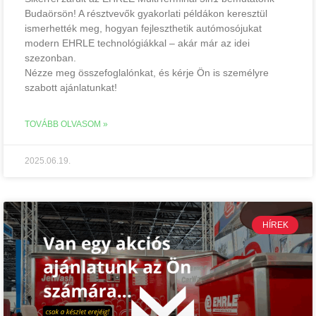
Budaörsön! A résztvevők gyakorlati példákon keresztül
ismerhették meg, hogyan fejleszthetik autómosójukat
modern EHRLE technológiákkal – akár már az idei
szezonban.
Nézze meg összefoglalónkat, és kérje Ön is személyre
szabott ajánlatunkat!
TOVÁBB OLVASOM »
2025.06.19.
HÍREK