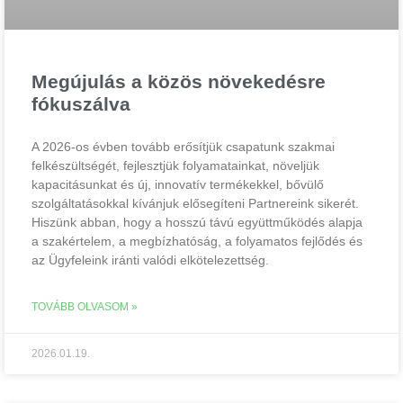
Megújulás a közös növekedésre
fókuszálva
A 2026-os évben tovább erősítjük csapatunk szakmai
felkészültségét, fejlesztjük folyamatainkat, növeljük
kapacitásunkat és új, innovatív termékekkel, bővülő
szolgáltatásokkal kívánjuk elősegíteni Partnereink sikerét.
Hiszünk abban, hogy a hosszú távú együttműködés alapja
a szakértelem, a megbízhatóság, a folyamatos fejlődés és
az Ügyfeleink iránti valódi elkötelezettség.
TOVÁBB OLVASOM »
2026.01.19.