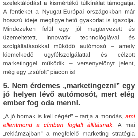
szelektálódást a kismértékű túlkínálat támogatja.
A fentieket a Nyugat-Európai országokban már
hosszú ideje megfigyelhető gyakorlat is igazolja.
Mindezeken felül egy jól megtervezett és
üzemeltetett, innovatív technológiával és
szolgáltatásokkal működő autómosó – amely
kiemelkedő ügyfélszolgálattal és célzott
marketinggel működik – versenyelőnyt jelent,
még egy „zsúfolt” piacon is!
5. Nem érdemes „marketingezni” egy
jó helyen lévő autómosót, mert elég
ember fog oda menni.
„A jó bornak is kell cégér!” – tartja a mondás,
ami
ellentmond a címben foglalt állításnak.
A mai
„reklámzajban” a megfelelő marketing stratégia