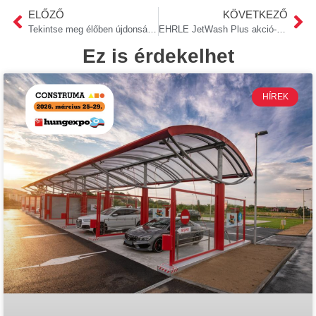
ELŐZŐ
KÖVETKEZŐ
Tekintse meg élőben újdonságunkat a CONSTRUMA kiállításon!
EHRLE JetWash Plus akció- csak limitált darabszámig!
Ez is érdekelhet
HÍREK