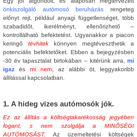
Egy jól átgondolt, és alaposan megtervezett
önkiszolgáló autómosó beruházás
rengeteg
előnyt rejt, például anyagi függetlenséget, több
szabadidőt, ikerélményt, ellenőrizhető –
kontrollálható befektetést. Ugyanakkor a piacon
keringő
tévhitek
könnyen megtéveszthetik a
potenciális befektetőket. Ebben a bejegyzésben
-30 év tapasztalat birtokában – kitérünk arra,
mi
igaz
és
mi nem
, az alábbi öt, leggyakoribb
állítással kapcsolatban.
1. A hideg vizes autómosók jók.
Ez az állítás a költségtakarékosság jegyében
fogant, s nem szolgálja a MINŐSÉGI
AUTÓMOSÁST.
Az üzemeltetési költségek