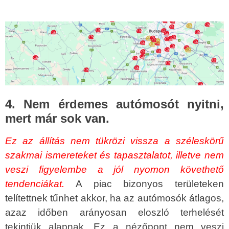
4. Nem érdemes autómosót nyitni,
mert már sok van.
Ez az állítás nem tükrözi vissza a széleskörű
szakmai ismereteket és tapasztalatot, illetve nem
veszi figyelembe a jól nyomon követhető
tendenciákat.
A piac bizonyos területeken
telítettnek tűnhet akkor, ha az autómosók átlagos,
azaz időben arányosan eloszló terhelését
tekintjük alapnak. Ez a nézőpont nem veszi