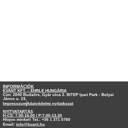
INFORMÁCIÓK
KVANT KFT. – EHRLE HUNGÁRIA
Cím: 2040 Budaörs, Gyár utca 2. BITEP Ipari Park - Bolyai
János u. 23.
Impresszum
Adatvédelmi nyilatkozat
NYITVATARTÁS
H-CS: 7.00-16.00 | P:7.00-13.30
Hívjon minket! Tel.:
+36 1 371 0760
Email:
info@kvant.hu