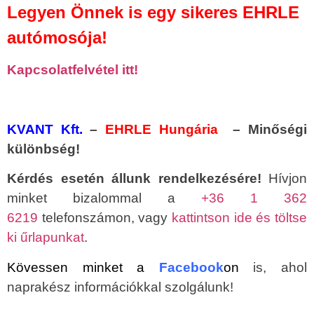
Legyen Önnek is egy sikeres EHRLE
autómosója!
Kapcsolatfelvétel itt!
KVANT Kft.
–
EHRLE Hungária
– Minőségi
különbség!
Kérdés esetén állunk rendelkezésére!
Hívjon
minket bizalommal a
+36 1 362
6219
telefonszámon, vagy
kattintson ide és töltse
ki űrlapunkat
.
Kövessen minket a
Facebook
on
is, ahol
naprakész információkkal szolgálunk!