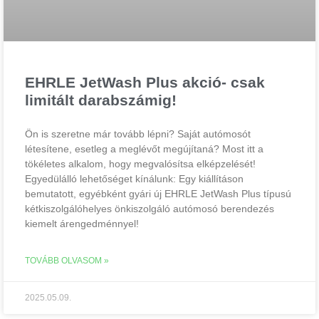
EHRLE JetWash Plus akció- csak
limitált darabszámig!
Ön is szeretne már tovább lépni? Saját autómosót
létesítene, esetleg a meglévőt megújítaná? Most itt a
tökéletes alkalom, hogy megvalósítsa elképzelését!
Egyedülálló lehetőséget kínálunk: Egy kiállításon
bemutatott, egyébként gyári új EHRLE JetWash Plus típusú
kétkiszolgálóhelyes önkiszolgáló autómosó berendezés
kiemelt árengedménnyel!
TOVÁBB OLVASOM »
2025.05.09.