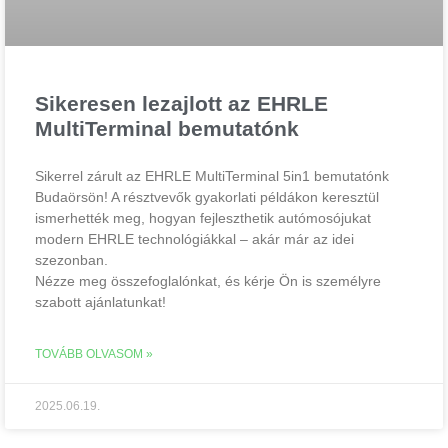
Sikeresen lezajlott az EHRLE
MultiTerminal bemutatónk
Sikerrel zárult az EHRLE MultiTerminal 5in1 bemutatónk
Budaörsön! A résztvevők gyakorlati példákon keresztül
ismerhették meg, hogyan fejleszthetik autómosójukat
modern EHRLE technológiákkal – akár már az idei
szezonban.
Nézze meg összefoglalónkat, és kérje Ön is személyre
szabott ajánlatunkat!
TOVÁBB OLVASOM »
2025.06.19.