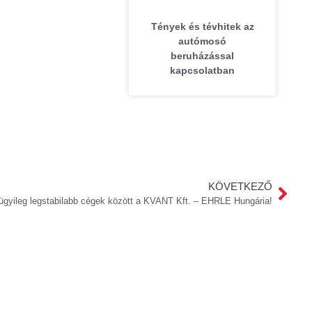
Tények és tévhitek az
autómosó
beruházással
kapcsolatban
KÖVETKEZŐ
ügyileg legstabilabb cégek között a KVANT Kft. – EHRLE Hungária!