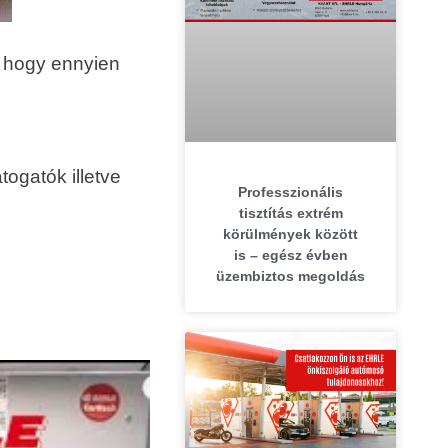
, hogy ennyien
ogatók illetve
Professzionális
tisztítás extrém
körülmények között
is – egész évben
üzembiztos megoldás