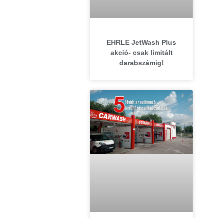
EHRLE JetWash Plus
akció- csak limitált
darabszámig!