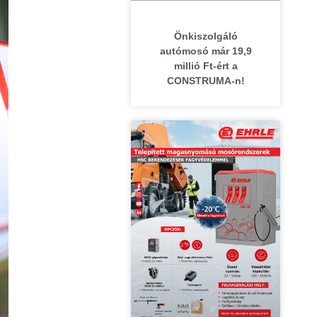
Önkiszolgáló
autómosó már 19,9
millió Ft-ért a
CONSTRUMA-n!