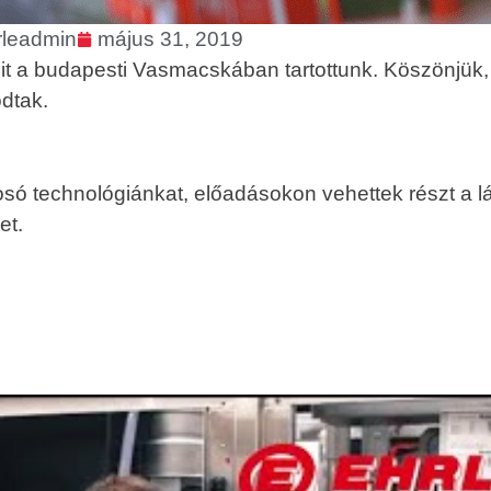
rleadmin
május 31, 2019
amit a budapesti Vasmacskában tartottunk. Köszönjük
odtak.
 technológiánkat, előadásokon vehettek részt a lát
et.