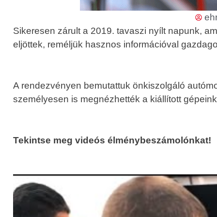
eh
Sikeresen zárult a 2019. tavaszi nyílt napunk, 
eljöttek, reméljük hasznos információval gazdag
A rendezvényen bemutattuk önkiszolgáló autómosó
személyesen is megnézhették a kiállított gépeink
Tekintse meg videós élménybeszámolónkat!