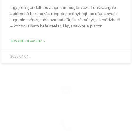
Egy jól átgondolt, és alaposan megtervezett önkiszolgáló
autómosó beruházás rengeteg előnyt rejt, például anyagi
függetlenséget, több szabadidőt, ikerélményt, ellenőrizhető
– kontrollálható befektetést. Ugyanakkor a piacon
TOVÁBB OLVASOM »
2025.04.04.
EHRLE KONZULTÁCIÓ
Időpontfoglalás