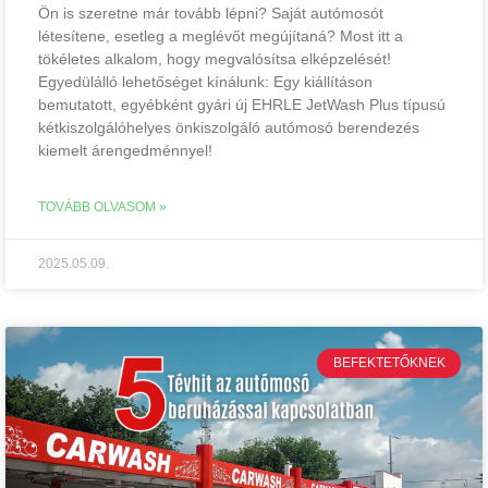
Ön is szeretne már tovább lépni? Saját autómosót
létesítene, esetleg a meglévőt megújítaná? Most itt a
tökéletes alkalom, hogy megvalósítsa elképzelését!
Egyedülálló lehetőséget kínálunk: Egy kiállításon
bemutatott, egyébként gyári új EHRLE JetWash Plus típusú
kétkiszolgálóhelyes önkiszolgáló autómosó berendezés
kiemelt árengedménnyel!
TOVÁBB OLVASOM »
2025.05.09.
BEFEKTETŐKNEK