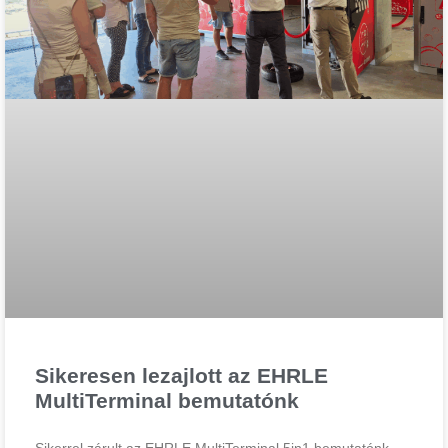
Sikeresen lezajlott az EHRLE
MultiTerminal bemutatónk
Sikerrel zárult az EHRLE MultiTerminal 5in1 bemutatónk