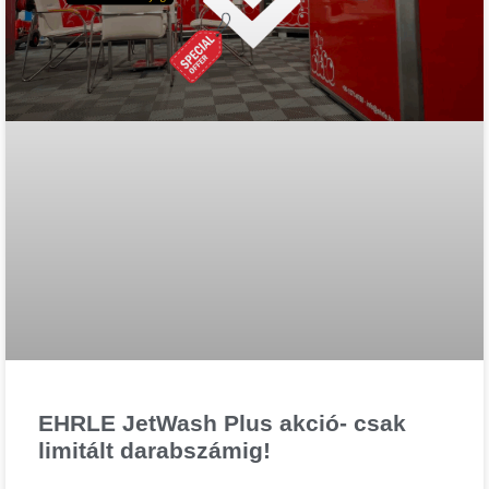
EHRLE JetWash Plus akció- csak
limitált darabszámig!