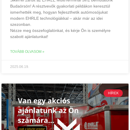
Budaörsön! A résztvevők gyakorlati példákon keresztül
ismerhették meg, hogyan fejleszthetik autómosójukat
modern EHRLE technológiákkal – akár már az idei
szezonban.
Nézze meg összefoglalónkat, és kérje Ön is személyre
szabott ajánlatunkat!
TOVÁBB OLVASOM »
2025.06.19.
HÍREK