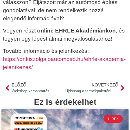
válasszon? Eljátszott már az autómosó építés
gondolatával, de nem rendelkezik hozzá
elegendő információval?
Vegyen részt
online EHRLE Akadémiánkon
, és
tegyen egy lépést álmai megvalósulásához!
További információ és jelentkezés:
https://onkiszolgaloautomoso.hu/ehrle-akademia-
jelentkezes/
ELŐZŐ
KÖVETKEZŐ
Webshop karbantartás
Újdonság a termékpalettán! Már elérhető a rózsaszín hab!
Ez is érdekelhet
HÍREK